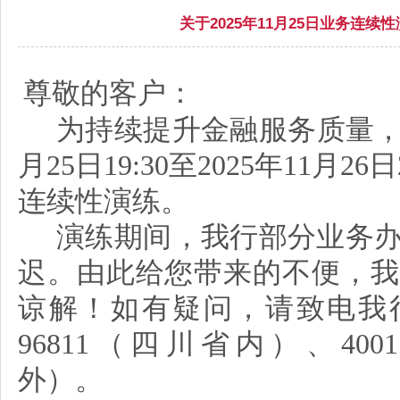
关于2025年11月25日业务连续
尊敬的客户
：
为持续提升金融服务质量
月
25
日
19
:
3
0
至
2025年
1
1
月
26
日
连续性演练
。
演练期间，我行部分业务
迟。由此给您带来的不便，我
谅解！如有疑问，请致电我
96811（四川省内）、
400
外）。